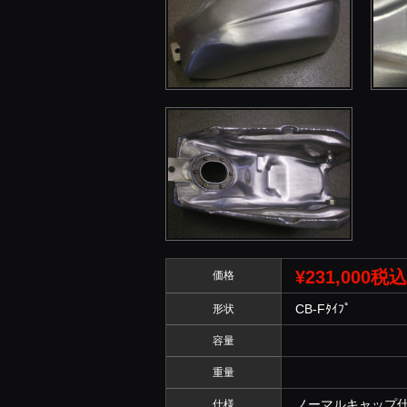
¥231,000税込
価格
CB-Fﾀｲﾌﾟ
形状
容量
重量
ノーマルキャップ
仕様