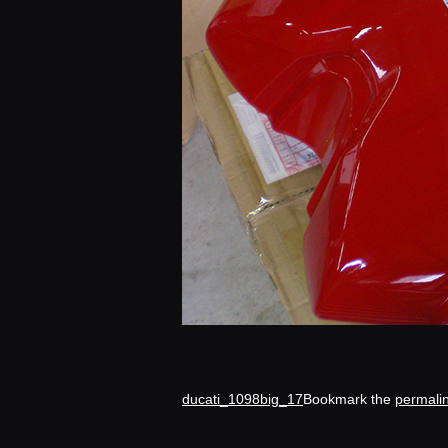
ducati_1098big_17
Bookmark the
permali