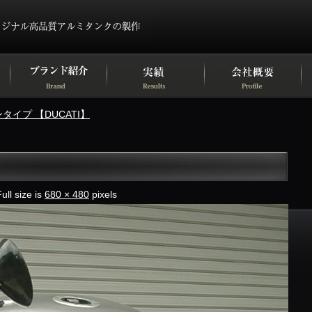
イプ 【DUCATI】
ull size is
680 × 480
pixels