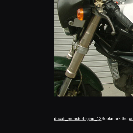
ducati_monsterbiging_12
Bookmark the
pe