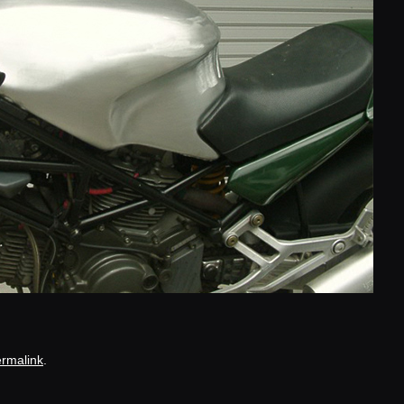
rmalink
.